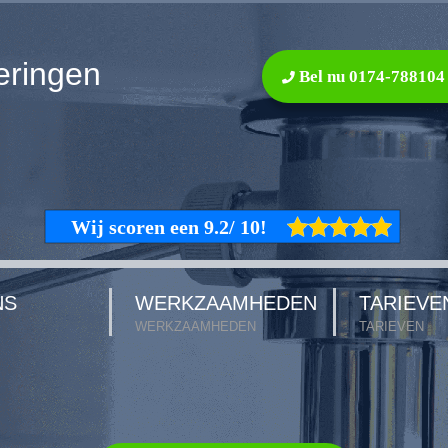
eringen
Bel nu 0174-788104
NS
WERKZAAMHEDEN
TARIEVE
WERKZAAMHEDEN
TARIEVEN