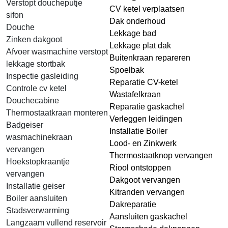
Verstopt doucheputje
CV ketel verplaatsen
sifon
Dak onderhoud
Douche
Lekkage bad
Zinken dakgoot
Lekkage plat dak
Afvoer wasmachine verstopt
Buitenkraan repareren
lekkage stortbak
Spoelbak
Inspectie gasleiding
Reparatie CV-ketel
Controle cv ketel
Wastafelkraan
Douchecabine
Reparatie gaskachel
Thermostaatkraan monteren
Verleggen leidingen
Badgeiser
Installatie Boiler
wasmachinekraan
Lood- en Zinkwerk
vervangen
Thermostaatknop vervangen
Hoekstopkraantje
Riool ontstoppen
vervangen
Dakgoot vervangen
Installatie geiser
Kitranden vervangen
Boiler aansluiten
Dakreparatie
Stadsverwarming
Aansluiten gaskachel
Langzaam vullend reservoir