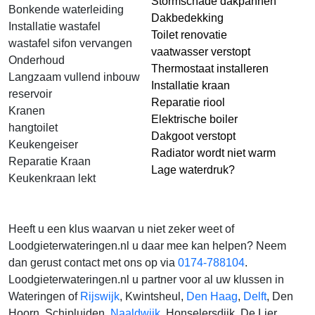
Stormschade dakpannen
Bonkende waterleiding
Dakbedekking
Installatie wastafel
Toilet renovatie
wastafel sifon vervangen
vaatwasser verstopt
Onderhoud
Thermostaat installeren
Langzaam vullend inbouw
Installatie kraan
reservoir
Reparatie riool
Kranen
Elektrische boiler
hangtoilet
Dakgoot verstopt
Keukengeiser
Radiator wordt niet warm
Reparatie Kraan
Lage waterdruk?
Keukenkraan lekt
Heeft u een klus waarvan u niet zeker weet of
Loodgieterwateringen.nl u daar mee kan helpen? Neem
dan gerust contact met ons op via
0174-788104
.
Loodgieterwateringen.nl u partner voor al uw klussen in
Wateringen of
Rijswijk
, Kwintsheul,
Den Haag
,
Delft
, Den
Hoorn, Schipluiden,
Naaldwijk
, Honselersdijk, De Lier,