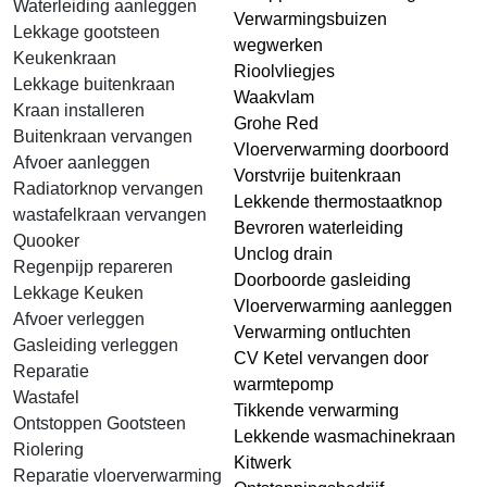
Waterleiding aanleggen
Verwarmingsbuizen
Lekkage gootsteen
wegwerken
Keukenkraan
Rioolvliegjes
Lekkage buitenkraan
Waakvlam
Kraan installeren
Grohe Red
Buitenkraan vervangen
Vloerverwarming doorboord
Afvoer aanleggen
Vorstvrije buitenkraan
Radiatorknop vervangen
Lekkende thermostaatknop
wastafelkraan vervangen
Bevroren waterleiding
Quooker
Unclog drain
Regenpijp repareren
Doorboorde gasleiding
Lekkage Keuken
Vloerverwarming aanleggen
Afvoer verleggen
Verwarming ontluchten
Gasleiding verleggen
CV Ketel vervangen door
Reparatie
warmtepomp
Wastafel
Tikkende verwarming
Ontstoppen Gootsteen
Lekkende wasmachinekraan
Riolering
Kitwerk
Reparatie vloerverwarming