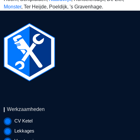
Monster
, Ter Heijde, Poeldijk, 's Gravenhage.
Werkzaamheden
CV Ketel
Lekkages