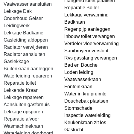
Hangend toilet plaatsen
Vaatwasser aansluiten
Reparatie Boiler
Lekkage Dak
Lekkage verwarming
Onderhoud Geiser
Badkraan
Leidingwerk
Regenpijp aanleggen
Lekkage Badkamer
Inbouw toilet vervangen
Gasleiding afdoppen
Verdeler vloerverwarming
Radiator verwijderen
Sanibroyeur verstopt
Radiator aansluiten
Rvs gasslang vervangen
Gaslekkage
Bad en Douche
Buitenkraan aanleggen
Loden leiding
Waterleiding repareren
Vaatwasserkraan
Reparatie toilet
Fonteinkraan
Lekkende Kraan
Water in kruipruimte
Lekkage repareren
Douchebak plaatsen
Aansluiten gasfornuis
Stormschade
Lekkage opsporen
Inspectie waterleiding
Reparatie afvoer
Keukenkraan zit los
Wasmachinekraan
Gaslucht
Waterleiding doorboord