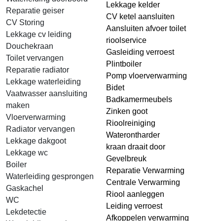
Lekkage kelder
Reparatie geiser
CV ketel aansluiten
CV Storing
Aansluiten afvoer toilet
Lekkage cv leiding
rioolservice
Douchekraan
Gasleiding verroest
Toilet vervangen
Plintboiler
Reparatie radiator
Pomp vloerverwarming
Lekkage waterleiding
Bidet
Vaatwasser aansluiting
Badkamermeubels
maken
Zinken goot
Vloerverwarming
Rioolreiniging
Radiator vervangen
Waterontharder
Lekkage dakgoot
kraan draait door
Lekkage wc
Gevelbreuk
Boiler
Reparatie Verwarming
Waterleiding gesprongen
Centrale Verwarming
Gaskachel
Riool aanleggen
WC
Leiding verroest
Lekdetectie
Afkoppelen verwarming