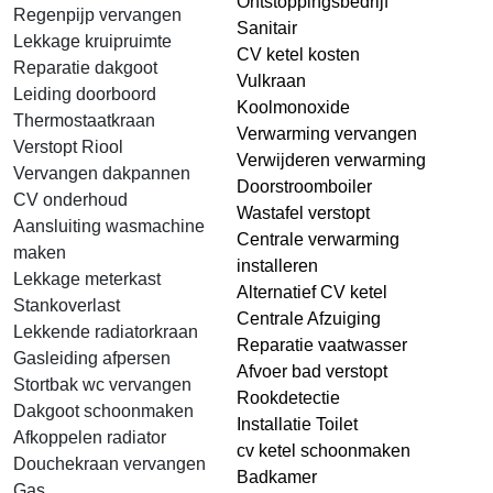
Ontstoppingsbedrijf
Regenpijp vervangen
Sanitair
Lekkage kruipruimte
CV ketel kosten
Reparatie dakgoot
Vulkraan
Leiding doorboord
Koolmonoxide
Thermostaatkraan
Verwarming vervangen
Verstopt Riool
Verwijderen verwarming
Vervangen dakpannen
Doorstroomboiler
CV onderhoud
Wastafel verstopt
Aansluiting wasmachine
Centrale verwarming
maken
installeren
Lekkage meterkast
Alternatief CV ketel
Stankoverlast
Centrale Afzuiging
Lekkende radiatorkraan
Reparatie vaatwasser
Gasleiding afpersen
Afvoer bad verstopt
Stortbak wc vervangen
Rookdetectie
Dakgoot schoonmaken
Installatie Toilet
Afkoppelen radiator
cv ketel schoonmaken
Douchekraan vervangen
Badkamer
Gas