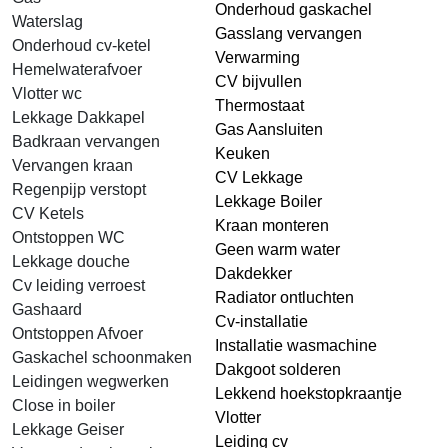
Onderhoud gaskachel
Waterslag
Gasslang vervangen
Onderhoud cv-ketel
Verwarming
Hemelwaterafvoer
CV bijvullen
Vlotter wc
Thermostaat
Lekkage Dakkapel
Gas Aansluiten
Badkraan vervangen
Keuken
Vervangen kraan
CV Lekkage
Regenpijp verstopt
Lekkage Boiler
CV Ketels
Kraan monteren
Ontstoppen WC
Geen warm water
Lekkage douche
Dakdekker
Cv leiding verroest
Radiator ontluchten
Gashaard
Cv-installatie
Ontstoppen Afvoer
Installatie wasmachine
Gaskachel schoonmaken
Dakgoot solderen
Leidingen wegwerken
Lekkend hoekstopkraantje
Close in boiler
Vlotter
Lekkage Geiser
Leiding cv